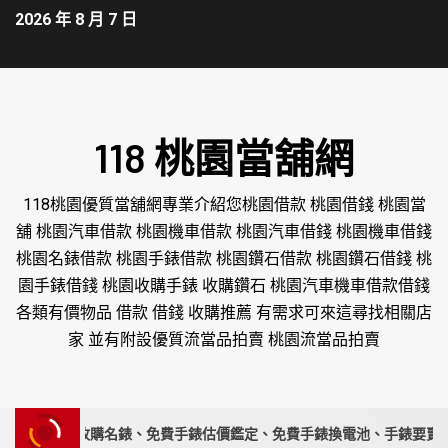
2026 年 8 月 7 日
118 桃園當舖網
118桃園優質當舖網專業介紹您桃園借款 桃園借錢 桃園當
舖 桃園汽車借款 桃園機車借款 桃園汽車借錢 桃園機車借錢
桃園名錶借款 桃園手錶借款 桃園鑽石借款 桃園鑽石借錢 桃
園手錶借錢 桃園收購手錶 收購鑽石 桃園汽車機車借款借錢
各類有價物品 借款 借錢 收購推薦 有需求可來這尋找相關店
家 並有附設優質流當品拍賣 桃園流當品拍賣
高價收購名錶、免費手錶估價鑑定、免費手錶換電池、手錶要賣請來永順