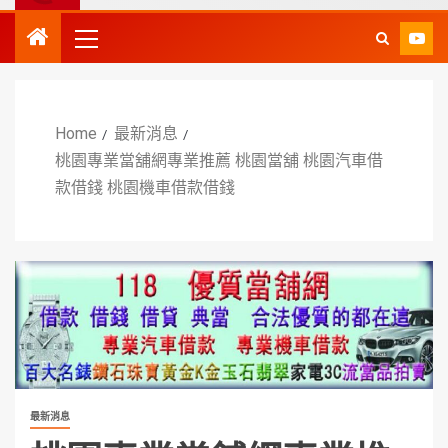
Home
最新消息
桃園專業當舖網專業推薦 桃園當舖 桃園汽車借
款借錢 桃園機車借款借錢
最新消息