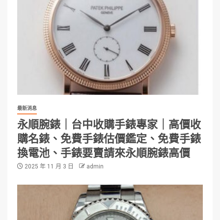
最新消息
永順腕錶｜台中收購手錶專家｜高價收
購名錶、免費手錶估價鑑定、免費手錶
換電池、手錶要賣請來永順腕錶高價
2025 年 11 月 3 日
admin