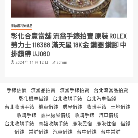
手錶鑽石流當品
彰化合豐當舖 流當手錶拍賣 原裝 ROLEX
勞力士 118388 滿天星 18K金 鑽圈 鑽腳 中
排鑽帶 UJ060
2024 年 11 月 12 日
admin
手錶估價
流當品拍賣
流當手錶拍賣
台北流當品拍賣
彰化機車借錢
台北收購手錶
台北汽車借錢
台北收購手錶
機車借錢
房屋借錢
收購手錶
土地借錢
收購手錶
雲林房屋借錢
收購手錶
汽車借錢
台北收購手錶
高雄收購手錶
鹿港民宿
鹿港住宿
借錢
借錢
當舖借錢
汽車借錢
台中借錢
台中當舖