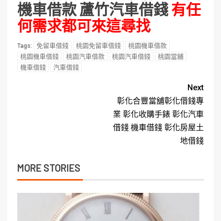
機車借款
蘆竹汽車借錢
有任
何需求都可來這尋找
免留車借錢
桃園免留車借錢
桃園機車借款
Tags:
桃園機車借錢
桃園汽車借款
桃園汽車借錢
桃園當舖
機車借錢
汽車借錢
Next
彰化合豐當舖彰化借錢專
業 彰化收購手錶 彰化汽車
借錢 機車借錢 彰化房屋土
地借錢
MORE STORIES