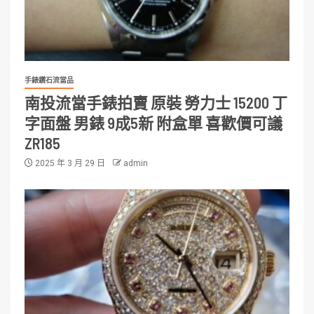
手錶鑽石流當品
南投流當手錶拍賣 原裝 勞力士 15200 丁
字面盤 男錶 9成5新 附盒單 喜歡價可議
ZR185
2025 年 3 月 29 日
admin