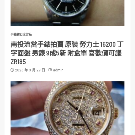
手錶鑽石流當品
南投流當手錶拍賣 原裝 勞力士 15200 丁
字面盤 男錶 9成5新 附盒單 喜歡價可議
ZR185
2025 年 3 月 29 日
admin