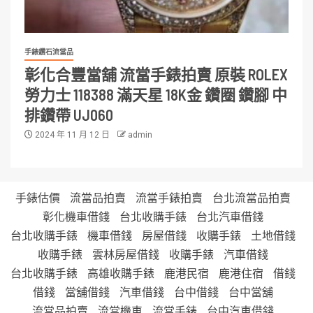
手錶鑽石流當品
彰化合豐當舖 流當手錶拍賣 原裝 ROLEX
勞力士 118388 滿天星 18K金 鑽圈 鑽腳 中
排鑽帶 UJ060
2024 年 11 月 12 日
admin
手錶估價
流當品拍賣
流當手錶拍賣
台北流當品拍賣
彰化機車借錢
台北收購手錶
台北汽車借錢
台北收購手錶
機車借錢
房屋借錢
收購手錶
土地借錢
收購手錶
雲林房屋借錢
收購手錶
汽車借錢
台北收購手錶
高雄收購手錶
鹿港民宿
鹿港住宿
借錢
借錢
當舖借錢
汽車借錢
台中借錢
台中當舖
流當品拍賣
流當機車
流當手錶
台中汽車借錢