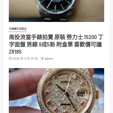
手錶鑽石流當品
南投流當手錶拍賣 原裝 勞力士 15200 丁
字面盤 男錶 9成5新 附盒單 喜歡價可議
ZR185
2025 年 3 月 29 日
admin