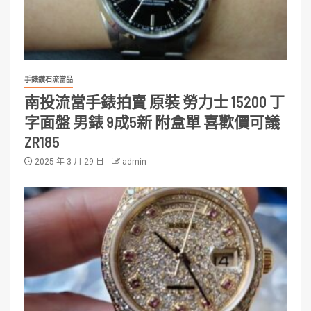
手錶鑽石流當品
南投流當手錶拍賣 原裝 勞力士 15200 丁
字面盤 男錶 9成5新 附盒單 喜歡價可議
ZR185
2025 年 3 月 29 日
admin