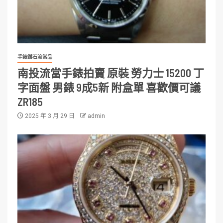
手錶鑽石流當品
南投流當手錶拍賣 原裝 勞力士 15200 丁
字面盤 男錶 9成5新 附盒單 喜歡價可議
ZR185
2025 年 3 月 29 日
admin