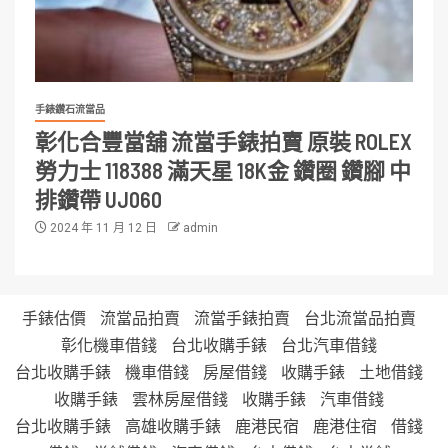
手錶鑽石流當品
彰化合豐當舖 流當手錶拍賣 原裝 ROLEX
勞力士 118388 滿天星 18K金 鑽圈 鑽腳 中
排鑽帶 UJ060
2024 年 11 月 12 日
admin
手錶估價
流當品拍賣
流當手錶拍賣
台北流當品拍賣
彰化機車借錢
台北收購手錶
台北汽車借錢
台北收購手錶
機車借錢
房屋借錢
收購手錶
土地借錢
收購手錶
雲林房屋借錢
收購手錶
汽車借錢
台北收購手錶
高雄收購手錶
鹿港民宿
鹿港住宿
借錢