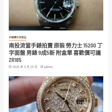
手錶鑽石流當品
南投流當手錶拍賣 原裝 勞力士 15200 丁
字面盤 男錶 9成5新 附盒單 喜歡價可議
ZR185
2025 年 3 月 29 日
admin