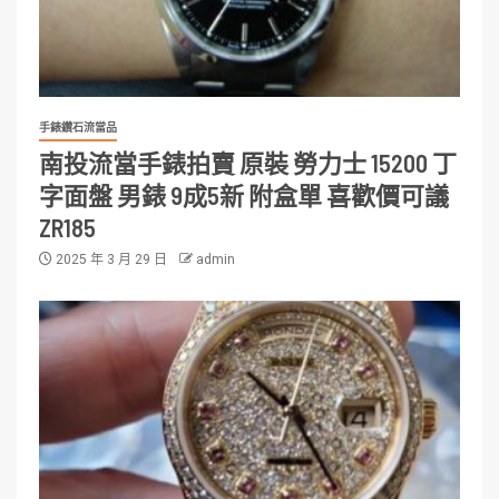
手錶鑽石流當品
南投流當手錶拍賣 原裝 勞力士 15200 丁
字面盤 男錶 9成5新 附盒單 喜歡價可議
ZR185
2025 年 3 月 29 日
admin