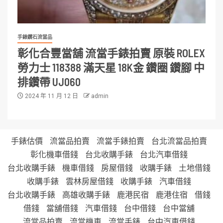
手錶鑽石流當品
彰化合豐當舖 流當手錶拍賣 原裝 ROLEX
勞力士 118388 滿天星 18K金 鑽圈 鑽腳 中
排鑽帶 UJ060
2024 年 11 月 12 日
admin
手錶估價
流當品拍賣
流當手錶拍賣
台北流當品拍賣
彰化機車借錢
台北收購手錶
台北汽車借錢
台北收購手錶
機車借錢
房屋借錢
收購手錶
土地借錢
收購手錶
雲林房屋借錢
收購手錶
汽車借錢
台北收購手錶
高雄收購手錶
鹿港民宿
鹿港住宿
借錢
借錢
當舖借錢
汽車借錢
台中借錢
台中當舖
流當品拍賣
流當機車
流當手錶
台中汽車借錢