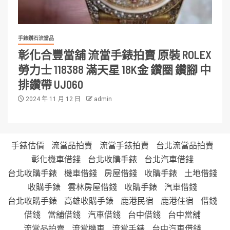
手錶鑽石流當品
彰化合豐當舖 流當手錶拍賣 原裝 ROLEX
勞力士 118388 滿天星 18K金 鑽圈 鑽腳 中
排鑽帶 UJ060
2024 年 11 月 12 日
admin
手錶估價
流當品拍賣
流當手錶拍賣
台北流當品拍賣
彰化機車借錢
台北收購手錶
台北汽車借錢
台北收購手錶
機車借錢
房屋借錢
收購手錶
土地借錢
收購手錶
雲林房屋借錢
收購手錶
汽車借錢
台北收購手錶
高雄收購手錶
鹿港民宿
鹿港住宿
借錢
借錢
當舖借錢
汽車借錢
台中借錢
台中當舖
流當品拍賣
流當機車
流當手錶
台中汽車借錢