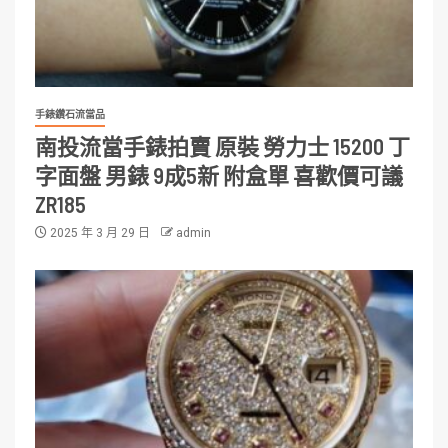
手錶鑽石流當品
南投流當手錶拍賣 原裝 勞力士 15200 丁
字面盤 男錶 9成5新 附盒單 喜歡價可議
ZR185
2025 年 3 月 29 日
admin