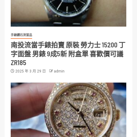
手錶鑽石流當品
南投流當手錶拍賣 原裝 勞力士 15200 丁
字面盤 男錶 9成5新 附盒單 喜歡價可議
ZR185
2025 年 3 月 29 日
admin