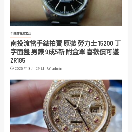
手錶鑽石流當品
南投流當手錶拍賣 原裝 勞力士 15200 丁
字面盤 男錶 9成5新 附盒單 喜歡價可議
ZR185
2025 年 3 月 29 日
admin