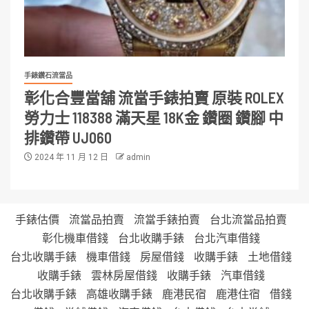
手錶鑽石流當品
彰化合豐當舖 流當手錶拍賣 原裝 ROLEX
勞力士 118388 滿天星 18K金 鑽圈 鑽腳 中
排鑽帶 UJ060
2024 年 11 月 12 日
admin
手錶估價
流當品拍賣
流當手錶拍賣
台北流當品拍賣
彰化機車借錢
台北收購手錶
台北汽車借錢
台北收購手錶
機車借錢
房屋借錢
收購手錶
土地借錢
收購手錶
雲林房屋借錢
收購手錶
汽車借錢
台北收購手錶
高雄收購手錶
鹿港民宿
鹿港住宿
借錢