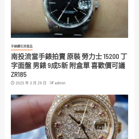
手錶鑽石流當品
南投流當手錶拍賣 原裝 勞力士 15200 丁
字面盤 男錶 9成5新 附盒單 喜歡價可議
ZR185
2025 年 3 月 29 日
admin