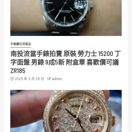
手錶鑽石流當品
南投流當手錶拍賣 原裝 勞力士 15200 丁
字面盤 男錶 9成5新 附盒單 喜歡價可議
ZR185
2025 年 3 月 29 日
admin