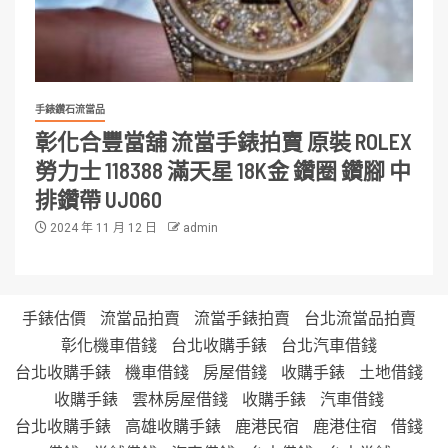
手錶鑽石流當品
彰化合豐當舖 流當手錶拍賣 原裝 ROLEX
勞力士 118388 滿天星 18K金 鑽圈 鑽腳 中
排鑽帶 UJ060
2024 年 11 月 12 日
admin
手錶估價
流當品拍賣
流當手錶拍賣
台北流當品拍賣
彰化機車借錢
台北收購手錶
台北汽車借錢
台北收購手錶
機車借錢
房屋借錢
收購手錶
土地借錢
收購手錶
雲林房屋借錢
收購手錶
汽車借錢
台北收購手錶
高雄收購手錶
鹿港民宿
鹿港住宿
借錢