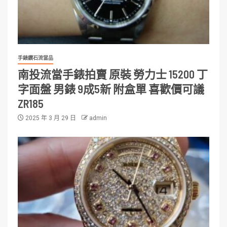
手錶鑽石流當品
南投流當手錶拍賣 原裝 勞力士 15200 丁
字面盤 男錶 9成5新 附盒單 喜歡價可議
ZR185
2025 年 3 月 29 日
admin