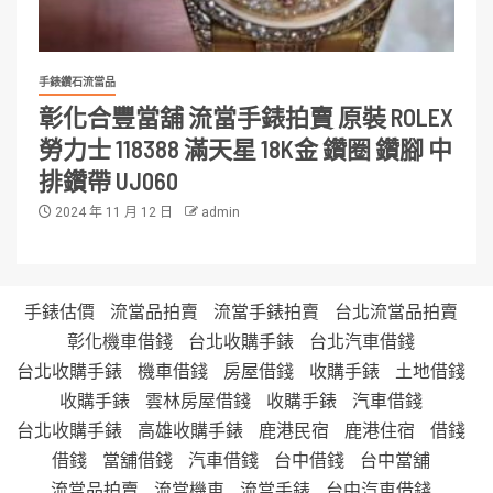
手錶鑽石流當品
彰化合豐當舖 流當手錶拍賣 原裝 ROLEX
勞力士 118388 滿天星 18K金 鑽圈 鑽腳 中
排鑽帶 UJ060
2024 年 11 月 12 日
admin
手錶估價
流當品拍賣
流當手錶拍賣
台北流當品拍賣
彰化機車借錢
台北收購手錶
台北汽車借錢
台北收購手錶
機車借錢
房屋借錢
收購手錶
土地借錢
收購手錶
雲林房屋借錢
收購手錶
汽車借錢
台北收購手錶
高雄收購手錶
鹿港民宿
鹿港住宿
借錢
借錢
當舖借錢
汽車借錢
台中借錢
台中當舖
流當品拍賣
流當機車
流當手錶
台中汽車借錢